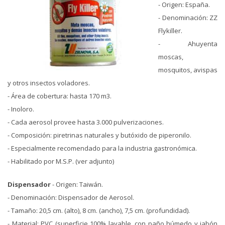
- Origen: España.
- Denominación: ZZ
Flykiller.
- Ahuyenta
moscas,
mosquitos, avispas
y otros insectos voladores.
- Área de cobertura: hasta 170 m3.
- Inoloro.
- Cada aerosol provee hasta 3.000 pulverizaciones.
- Composición: piretrinas naturales y butóxido de piperonilo.
- Especialmente recomendado para la industria gastronómica.
- Habilitado por M.S.P. (ver adjunto)
Dispensador
- Origen: Taiwán.
- Denominación: Dispensador de Aerosol.
- Tamaño: 20,5 cm. (alto), 8 cm. (ancho), 7,5 cm. (profundidad).
- Material: PVC (superficie 100% lavable, con paño húmedo y jabón