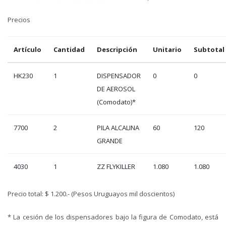
Precios
Artículo
Cantidad
Descripción
Unitario
Subtotal
HK230
1
DISPENSADOR
0
0
DE AEROSOL
(Comodato)*
7700
2
PILA ALCALINA
60
120
GRANDE
4030
1
ZZ FLYKILLER
1.080
1.080
Precio total: $ 1.200.- (Pesos Uruguayos mil doscientos)
* La cesión de los dispensadores bajo la figura de Comodato, está