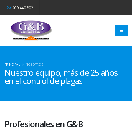
099 440 802
PRINCIPAL
NOSOTROS
Nuestro equipo,
más de 25 años
en el control de plagas
Profesionales en G&B