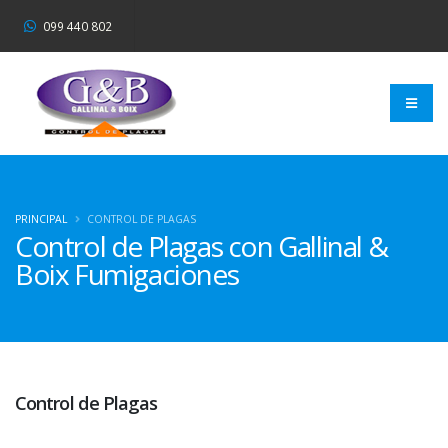
099 440 802
PRINCIPAL
CONTROL DE PLAGAS
Control
de Plagas con Gallinal &
Boix Fumigaciones
Control de Plagas