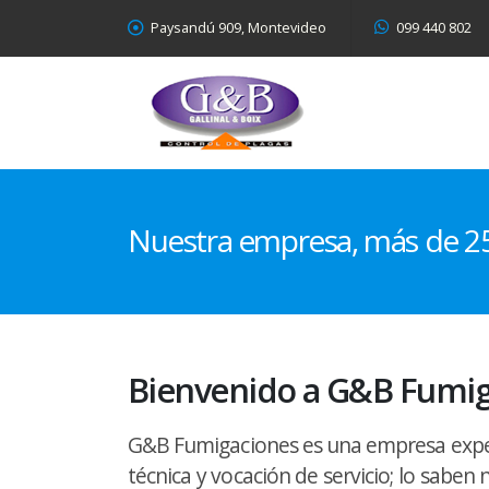
Paysandú 909, Montevideo
099 440 802
Nuestra empresa,
más de 25
Bienvenido a G&B Fumi
G&B Fumigaciones es una empresa exper
técnica y vocación de servicio; lo saben