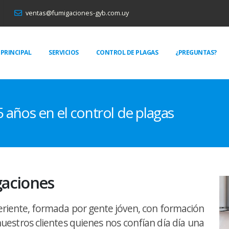
ventas@fumigaciones-gyb.com.uy
PRINCIPAL
SERVICIOS
CONTROL DE PLAGAS
¿PREGUNTAS?
 años en el control de plagas
gaciones
iente, formada por gente jóven, con formación
 nuestros clientes quienes nos confían día día una