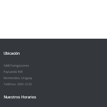
Ubicación
G&B Fumigaciones
Paysandú 909
Montevideo, Uruguay
Teléfono: 2901-2120
Nuestros Horarios