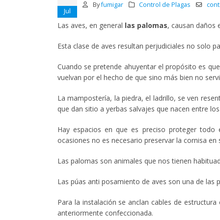
By
fumigar
Control de Plagas
cont
Jul
Las aves, en general
las palomas
, causan daños e
Esta clase de aves resultan perjudiciales no solo p
Cuando se pretende ahuyentar el propósito es qu
vuelvan por el hecho de que sino más bien no servi
La mampostería, la piedra, el ladrillo, se ven res
que dan sitio a yerbas salvajes que nacen entre los
Hay espacios en que es preciso proteger todo e
ocasiones no es necesario preservar la cornisa en s
Las palomas son animales que nos tienen habituad
Las púas anti posamiento de aves son una de las po
Para la instalación se anclan cables de estructura
anteriormente confeccionada.