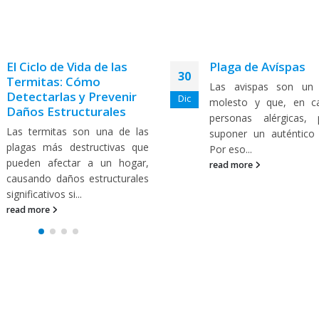
Plaga de Avíspas
Plagas en terrazas
04
Las avispas son un animal
Cuando son neces
Feb
molesto y que, en caso de
trabajos avanzado
personas alérgicas, pueden
deshacerse de plag
suponer un auténtico riesgo.
fundamental qu
Por eso...
interesados se pon
contacto con quien...
read more
read more