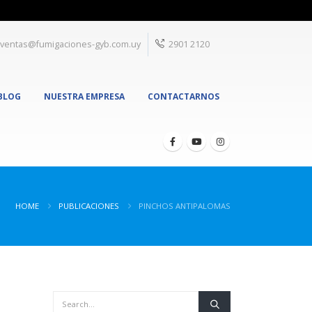
ventas@fumigaciones-gyb.com.uy
2901 2120
BLOG
NUESTRA EMPRESA
CONTACTARNOS
HOME
PUBLICACIONES
PINCHOS ANTIPALOMAS