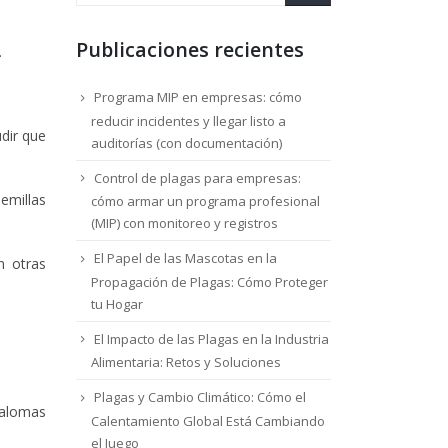
Publicaciones recientes
.
Programa MIP en empresas: cómo
reducir incidentes y llegar listo a
dir que
auditorías (con documentación)
Control de plagas para empresas:
semillas
cómo armar un programa profesional
(MIP) con monitoreo y registros
El Papel de las Mascotas en la
n otras
Propagación de Plagas: Cómo Proteger
tu Hogar
El Impacto de las Plagas en la Industria
Alimentaria: Retos y Soluciones
Plagas y Cambio Climático: Cómo el
 palomas
Calentamiento Global Está Cambiando
el Juego