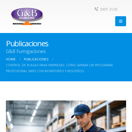
2901 2120
Publicaciones
G&B Fumigaciones
HOME
PUBLICACIONES
CONTROL DE PLAGAS PARA EMPRESAS: CÓMO ARMAR UN PROGRAMA
PROFESIONAL (MIP) CON MONITOREO Y REGISTROS