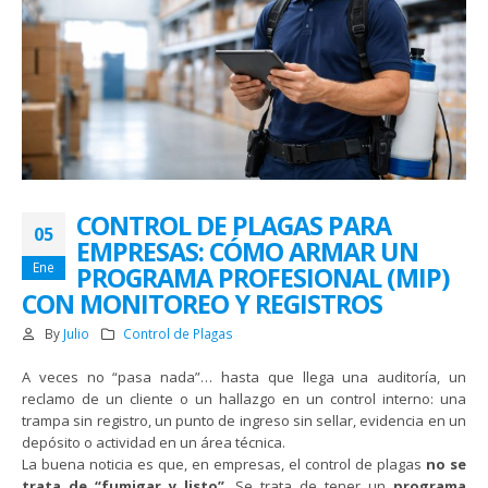
CONTROL DE PLAGAS PARA
05
EMPRESAS: CÓMO ARMAR UN
Ene
PROGRAMA PROFESIONAL (MIP)
CON MONITOREO Y REGISTROS
By
Julio
Control de Plagas
A veces no “pasa nada”… hasta que llega una auditoría, un
reclamo de un cliente o un hallazgo en un control interno: una
trampa sin registro, un punto de ingreso sin sellar, evidencia en un
depósito o actividad en un área técnica.
La buena noticia es que, en empresas, el control de plagas
no se
trata de “fumigar y listo”
. Se trata de tener un
programa