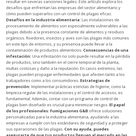
resultar en severas sanciones legales. Este artículo explora los
desafíos que enfrentan las empresas del sector alimentario y
cómo pueden superarlos con un control de plagas eficaz.
Desafíos en la industria alimentaria:
Las instalaciones de
procesamiento de alimentos son especialmente vulnerables a las
plagas debido a la presencia constante de alimentos y residuos
orgánicos. Roedores, insectos y aves son las plagas más comunes
en este tipo de entornos, y su presencia puede llevar a la
contaminación de productos alimenticios.
Consecuencias de una
infestación:
Una infestación no solo puede resultar en la pérdida
de productos, sino también en el cierre temporal de la planta,
multas costosas y daño a la reputación. En casos extremos, las
plagas pueden propagar enfermedades que afecten tanto a los
trabajadores como a los consumidores.
Estrategias de
prevención:
Implementar prácticas estrictas de higiene, como la
limpieza regular de las instalaciones y el control de accesos, es
fundamental. Además, contar con un programa de control de
plagas bien diseñado es crucial para minimizar riesgos.
El papel
de los profesionales:
Fumigaciones G&B
ofrece soluciones
personalizadas para la industria alimentaria, ayudando a las
empresas a cumplir con los estándares de seguridad y a proteger
sus operaciones de las plagas.
Con su ayuda, puedes
asegurarte de que tus productos lleguen al mercado en las