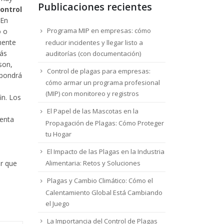
Publicaciones recientes
ontrol
 En
Programa MIP en empresas: cómo
o o
mente
reducir incidentes y llegar listo a
más
auditorías (con documentación)
son,
Control de plagas para empresas:
 pondrá
cómo armar un programa profesional
(MIP) con monitoreo y registros
in. Los
El Papel de las Mascotas en la
uenta
Propagación de Plagas: Cómo Proteger
tu Hogar
El Impacto de las Plagas en la Industria
or que
Alimentaria: Retos y Soluciones
Plagas y Cambio Climático: Cómo el
Calentamiento Global Está Cambiando
el Juego
La Importancia del Control de Plagas