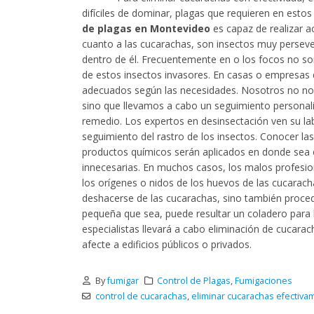
difíciles de dominar, plagas que requieren en est
de plagas en Montevideo
es capaz de realizar ac
cuanto a las cucarachas, son insectos muy perseveran
dentro de él. Frecuentemente en o los focos no so
de estos insectos invasores. En casas o empresas d
adecuados según las necesidades. Nosotros no nos 
sino que llevamos a cabo un seguimiento personaliza
remedio. Los expertos en desinsectación ven su lab
seguimiento del rastro de los insectos. Conocer l
productos químicos serán aplicados en donde sea e
innecesarias. En muchos casos, los malos profesion
los orígenes o nidos de los huevos de las cucarac
deshacerse de las cucarachas, sino también proceder
pequeña que sea, puede resultar un coladero para 
especialistas llevará a cabo eliminación de cucara
afecte a edificios públicos o privados.
By
fumigar
Control de Plagas
,
Fumigaciones
control de cucarachas
,
eliminar cucarachas efectiva