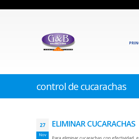
PRIN
control de cucarachas
ELIMINAR CUCARACHAS
27
Nov
Para eliminar cucarachas con efectividad, e