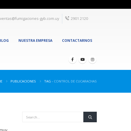
ventas@fumigaciones-gyb.com.uy
2901 2120
BLOG
NUESTRA EMPRESA
CONTACTARNOS
E
PUBLICACIONES
TAG -
CONTROL DE CUCARACHAS
 muy