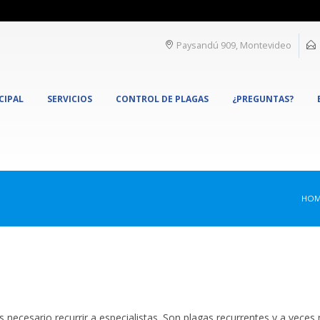
Paysandú 909, Montevideo
CIPAL
SERVICIOS
CONTROL DE PLAGAS
¿PREGUNTAS?
HOM
s necesario recurrir a especialistas. Son plagas recurrentes y a veces