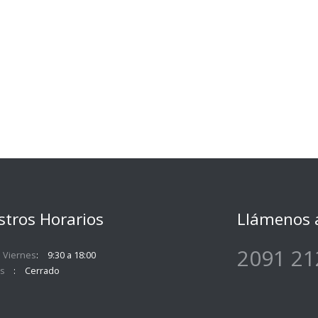
tros Horarios
Llámenos 
2091 21
 Viernes
9:30 a 18:00
s
Cerrado