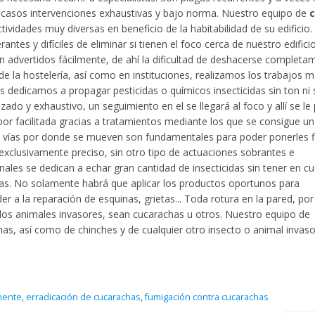
os casos intervenciones exhaustivas y bajo norma. Nuestro equipo de
c
tividades muy diversas en beneficio de la habitabilidad de su edificio.
tes y difíciles de eliminar si tienen el foco cerca de nuestro edifici
n advertidos fácilmente, de ahí la dificultad de deshacerse completa
e la hostelería, así como en instituciones, realizamos los trabajos 
dedicamos a propagar pesticidas o químicos insecticidas sin ton ni 
do y exhaustivo, un seguimiento en el se llegará al foco y allí se le
or facilitada gracias a tratamientos mediante los que se consigue un
as vías por donde se mueven son fundamentales para poder ponerles f
xclusivamente preciso, sin otro tipo de actuaciones sobrantes e
ales se dedican a echar gran cantidad de insecticidas sin tener en c
has. No solamente habrá que aplicar los productos oportunos para
 a la reparación de esquinas, grietas... Toda rotura en la pared, por
los animales invasores, sean cucarachas u otros. Nuestro equipo de
chas, así como de chinches y de cualquier otro insecto o animal invas
mente
,
erradicación de cucarachas
,
fumigación contra cucarachas