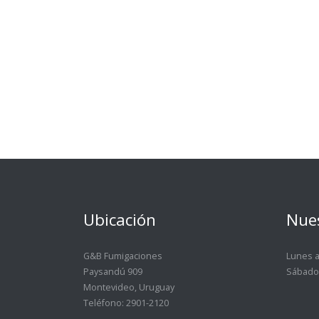
Ubicación
Nues
G&B Fumigaciones
Lunes a
Paysandú 909
Sábado
Montevideo, Uruguay
Teléfono: 2901-2120